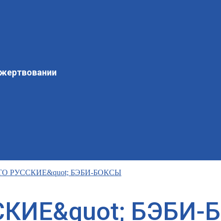
ожертвовании
ТО РУССКИЕ&quot; БЭБИ-БОКСЫ
СКИЕ&quot; БЭБИ-