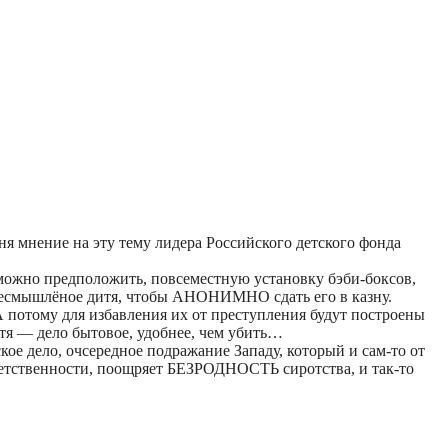
я мнение на эту тему лидера Российского детского фонда
 можно предположить, повсеместную установку бэби-боксов,
ь несмышлёное дитя, чтобы АНОНИМНО сдать его в казну.
А потому для избавления их от преступления будут построены
дитя — дело бытовое, удобнее, чем убить…
ое дело, очсередное подражание Западу, который и сам-то от
тветственности, поощряет БЕЗРОДНОСТЬ сиротства, и так-то