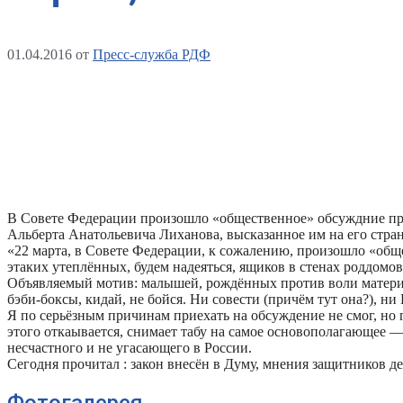
01.04.2016
от
Пресс-служба РДФ
В Совете Федерации произошло «общественное» обсуждние прое
Альберта Анатольевича Лиханова, высказанное им на его стра
«22 марта, в Совете Федерации, к сожалению, произошло «общ
этаких утеплённых, будем надеяться, ящиков в стенах роддомо
Объявляемый мотив: малышей, рождённых против воли матери, (
бэби-боксы, кидай, не бойся. Ни совести (причём тут она?), н
Я по серьёзным причинам приехать на обсуждение не смог, но 
этого откаывается, снимает табу на самое основополагающее —
несчастного и не угасающего в России.
Сегодня прочитал : закон внесён в Думу, мнения защитников д
Фотогалерея