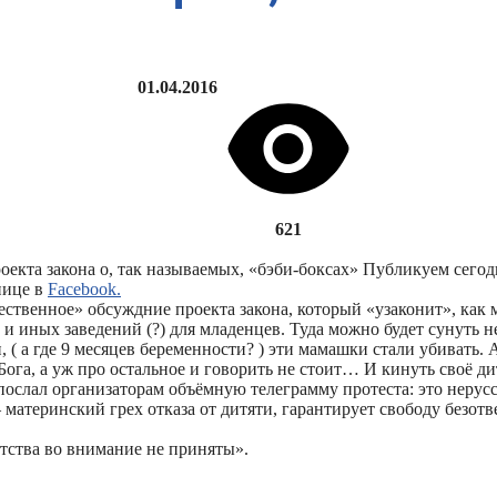
01.04.2016
621
кта закона о, так называемых, «бэби-боксах» Публикуем сегодн
нице в
Facebook.
ественное» обсуждние проекта закона, который «узаконит», как
в и иных заведений (?) для младенцев. Туда можно будет сунут
 а где 9 месяцев беременности? ) эти мамашки стали убивать. 
и Бога, а уж про остальное и говорить не стоит… И кинуть своё 
послал организаторам объёмную телеграмму протеста: это нерусск
 материнский грех отказа от дитяти, гарантирует свободу безо
етства во внимание не приняты».