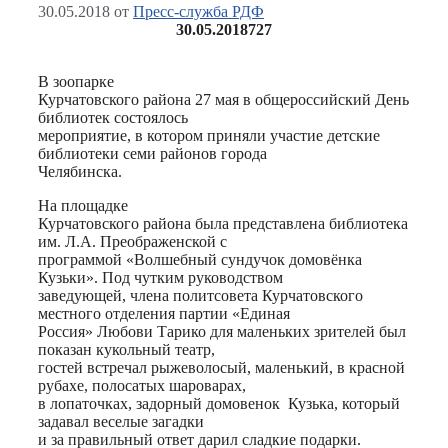
30.05.2018
от
Пресс-служба РДФ
30.05.2018
727
В зоопарке
Курчатовского района 27 мая в общероссийский День
библиотек состоялось
мероприятие, в котором приняли участие детские
библиотеки семи районов города
Челябинска.
На площадке
Курчатовского района была представлена библиотека
им. Л.А. Преображенской с
программой «Волшебный сундучок домовёнка
Кузьки». Под чутким руководством
заведующей, члена политсовета Курчатовского
местного отделения партии «Единая
Россия» Любови Тарико для маленьких зрителей был
показан кукольный театр,
гостей встречал рыжеволосый, маленький, в красной
рубахе, полосатых шароварах,
в лопаточках, задорный домовенок Кузька, который
задавал веселые загадки
и за правильный ответ дарил сладкие подарки.