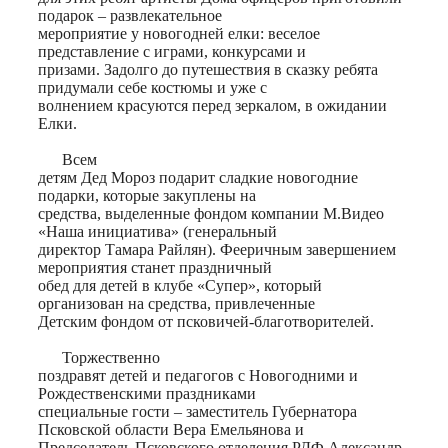
подарок – развлекательное
мероприятие у новогодней елки: веселое
представление с играми, конкурсами и
призами. Задолго до путешествия в сказку ребята
придумали себе костюмы и уже с
волнением красуются перед зеркалом, в ожидании
Елки.
Всем
детям Дед Мороз подарит сладкие новогодние
подарки, которые закуплены на
средства, выделенные фондом компании М.Видео
«Наша инициатива» (генеральный
директор Тамара Райлян). Фееричным завершением
мероприятия станет праздничный
обед для детей в клубе «Супер», который
организован на средства, привлеченные
Детским фондом от псковичей-благотворителей.
Торжественно
поздравят детей и педагогов с Новогодними и
Рождественскими праздниками
специальные гости – заместитель Губернатора
Псковской области Вера Емельянова и
Председатель Псковского отделения РДФ Александр