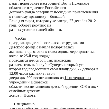
царит новогоднее настроение! Вот и Псковское
областное отделение Российского
детского фонда совершает последние приготовления
к главному празднику – большой
Елке для сирот, которая уже завтра, 27 декабря 2012
года, соберет ребятню из
разных уголков нашей области.
Чтобы
праздник для детей состоялся, сотрудниками
Детского фонда с начала ноября велась
активная подготовка к новогодним мероприятиям,
которые 25-й год подряд
проводятся для сирот. Так псковский
развлекательный клуб «Супер», который уже
второй год предоставит свои площадки, 27 декабря в
12.00 часов распахнет свои
двери для 300 воспитанников из
11 интернатных
учреждений
Псковской
области, воспитанников детской деревни-SOS и двух
семейных детских
домов г. Пскова.
Специально
для этих ребят артисты Дома офицеров приготовили