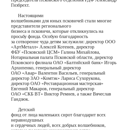
Гизбрехт.
Настоящими
волшебниками для юных псковичей стали многие
представители регионального
бизнеса и псковичи, которые откликнулись на
просьбу фонда. Особую благодарность
за сотворение чуда детям заслужили: директор ООО
«АртМеталл» Алексей Котенев, директор
ФБУ «Псковский ЦСМ» Галина Михайлова,
Нотариальная палата Псковской области, директор
Псковского филиала ОАО «Балтийский банк» Игорь
Архипенко, генеральный директор
ОАО «Авар» Валентин Васильев, генеральный
директор ЗАО «Комтэк» Лариса Сухорукова,
директор ОАО «Реставрационная мастерская»
Евгений Макаров, генеральный директор
ОАО «СКБ ВТ» Виктор Ремнев, а также Вячеслав
Гандзюк.
Детский
фонд от лица маленьких сирот благодарит всех
неравнодушных
и сердечных людей, всех добрых волшебников,