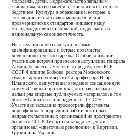
молодежи, детей. Подражательство западным
стандартам, по его мнению, становится истинным
бедствием. Культура и образование, которые, к
сожалению, испытывают мощное влияние
проамериканских стандартов, лишают нашу
молодежь духовных оснований, подрывают их
национальную самоидентичность.
На заседании клуба выступили самые
квалифицированные и острые полемисты
внешнеполитического ареала. Особое внимание
участников встречи привлекло выступление генерала
Армии, бывшего заместителя председателя КГБ
СССР Филиппа Бобкова, ректора Московского
гуманитарного университета профессора Игоря
Ильинского, выпустившего недавно сенсационную
книгу «Главный противник», которая содержит
целый ряд впервые публикуемых материалов, в том
числе «Тайный план нападения на СССР».
Участники заседания просмотрели фрагменты
видеофильма о подрывной работе некоторых
неправительственных организаций на пространстве
бывшего СССР. Тех, кто на западные деньги
организовал «цветочные революции» в Киргизии,
Грузии и на Украине.