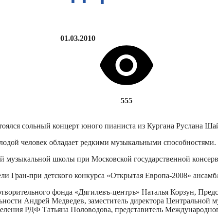
01.03.2010
555
стоялся сольный концерт юного пианиста из Кургана Руслана Ша
Молодой человек обладает редкими музыкальными способностями.
ой музыкальной школы при Московской государственной консерв
ли Гран-при детского конкурса «Открытая Европа-2008» ансамб
отворительного фонда «Дягилевъ-центръ» Наталья Корзун, Пре
ьности Андрей Медведев, заместитель директора Центральной 
отделения РДФ Татьяна Половодова, представитель Международн