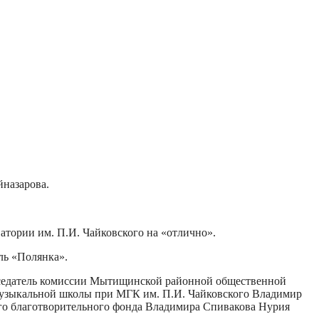
йназарова.
атории им. П.И. Чайковского на «отлично».
ль «Полянка».
дседатель комиссии Мытищинской районной общественной
музыкальной школы при МГК им. П.И. Чайковского Владимир
ого благотворительного фонда Владимира Спивакова Нурия