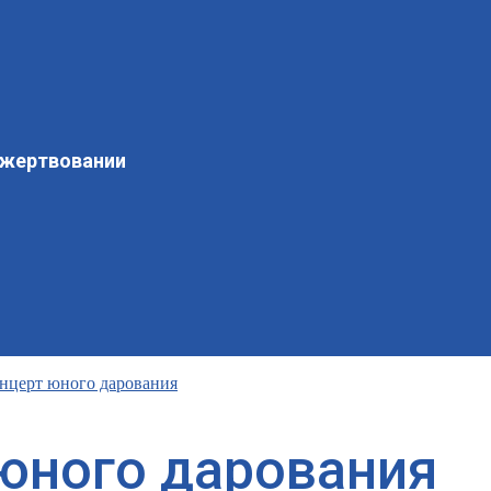
ожертвовании
нцерт юного дарования
юного дарования