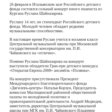
26 февраля в Итальянском зале Российского детского
фонда состоялся сольный концерт юного пианиста из
Кургана Руслана Шайназарова.
Руслану 14 лет, он стипендиат Российского детского
фонда. Молодой человек обладает редкими
музыкальными способностями.
В настоящее время Руслан учится в восьмом классе
Центральной музыкальной школы при Московской
государственной консерватории им. П.И.
Чайковского на «отлично».
Помимо Руслана Шайназарова на концерте
выступили обладатели Гран-при детского конкурса
«Открытая Европа-2008» ансамбль «Полянка».
На концерте присутствовали Президент
Международного благотворительного фонда
«Дягилевъ-центръ» Наталья Корзун, Председатель
комиссии Мытищинской районной общественной
палаты по молодёжной политике и
правоохранительной деятельности Андрей Медведев,
заместитель директора Центральной музыкальной
школы при МГК им. П.И. Чайковского Владимир