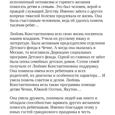
исполненный оптимизма и горячего желания
помогать детям и семьям. Это был человек, верой и
правдой служащий Детству. Именно забота о других
вопреки тяжелой болезни продлевала ее жизнь. Она
была счастливым человеком, ведь ей удалось помочь
тысячам ребят…
Любовь Константиновна всю свою жизнь посвятила
нашим младшим. Учила их русскому языку и
литературе. Была активным председателем отделения
Детского фонда в Чечне. А когда она оказалась в
Москве, то возглавила Дирекцию социальных
программ Детского фонда. Одной из главных ее забот
была опека семейных детских домов. Сотни семей
получали от Любови Константиновны поддержку.
Она помнила имена всех ребятишек и всех
родителей, их диагнозы и особенности характера… И
умела помочь советом и делом. Любовь
Константиновна вела также программы помощи
детям Чечни, Южной Осетии, Якутии…
Она умела дружить, понимала людей как никто и
обладала способностью заряжать других желанием
помогать ребятишкам. Именно благодаря этому у
юных гостей грандиозного праздника в честь