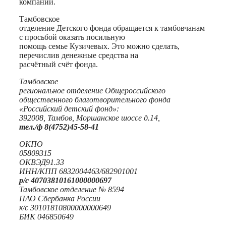
компании.
Тамбовское
отделение Детского фонда обращается к тамбовчанам
с просьбой оказать посильную
помощь семье Кузичевых. Это можно сделать,
перечислив денежные средства на
расчётный счёт фонда.
Тамбовское
региональное отделение Общероссийского
общественного благотворительного фонда
«Российский детский фонд»:
392008, Тамбов, Моршанское шоссе д.14,
тел./ф 8(4752)45-58-41
ОКПО
05809315
ОКВЭД91.33
ИНН/КПП 6832004463/682901001
р/с 40703810161000000697
Тамбовское отделение № 8594
ПАО Сбербанка России
к/с 30101810800000000649
БИК 046850649