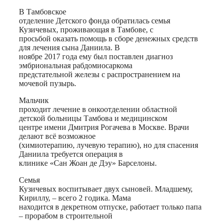
В Тамбовское
отделение Детского фонда обратилась семья
Кузичевых, проживающая в Тамбове, с
просьбой оказать помощь в сборе денежных средств
для лечения сына Даниила. В
ноябре 2017 года ему был поставлен диагноз
эмбриональная рабдомиосаркома
предстательной железы с распространением на
мочевой пузырь.
Мальчик
проходит лечение в онкоотделении областной
детской больницы Тамбова и медицинском
центре имени Дмитрия Рогачева в Москве. Врачи
делают всё возможное
(химиотерапию, лучевую терапию), но для спасения
Даниила требуется операция в
клинике «Сан Жоан де Дэу» Барселоны.
Семья
Кузичевых воспитывает двух сыновей. Младшему,
Кириллу, – всего 2 годика. Мама
находится в декретном отпуске, работает только папа
– прорабом в строительной