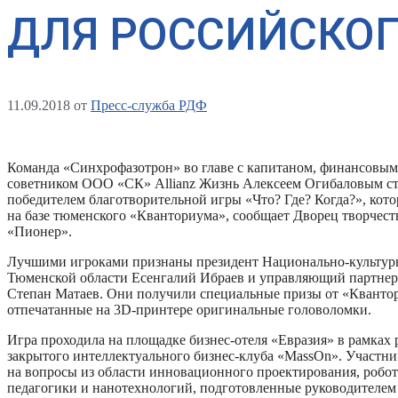
ДЛЯ РОССИЙСКОГ
11.09.2018
от
Пресс-служба РДФ
Команда «Синхрофазотрон» во главе с капитаном, финансовым
советником ООО «СК» Allianz Жизнь Алексеем Огибаловым ст
победителем благотворительной игры «Что? Где? Когда?», кот
на базе тюменского «Кванториума», сообщает Дворец творчест
«Пионер».
Лучшими игроками признаны президент Национально-культурн
Тюменской области Есенгалий Ибраев и управляющий партне
Степан Матаев. Они получили специальные призы от «Квант
отпечатанные на 3D-принтере оригинальные головоломки.
Игра проходила на площадке бизнес-отеля «Евразия» в рамках
закрытого интеллектуального бизнес-клуба «MassOn». Участни
на вопросы из области инновационного проектирования, робо
педагогики и нанотехнологий, подготовленные руководителем