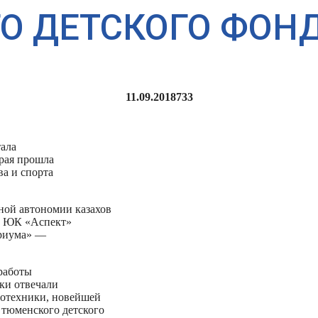
О ДЕТСКОГО ФОН
11.09.2018
733
ала
орая прошла
ва и спорта
ой автономии казахов
р ЮК «Аспект»
ориума» —
 работы
ки отвечали
тотехники, новейшей
 тюменского детского