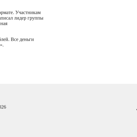
рмате. Участникам
аписал лидер группы
нная
лей. Все деньги
».
026