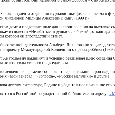
роки останутся. Они напомнят о самом дорогом – о вкусных леп
анова, студента отделения журналистики филологического факу
атери Лихановой Милицы Алексеевны сыну (1999 г.).
ьском доме и представленные для экспонирования на выставке 
ка» из повести «Незабытые игрушки», любимый фотоаппарат, ко
м которой он впоследствии станет.
щественной деятельности Альберта Лиханова по защите детст
 по проекту Международной Конвенции о правах ребёнка (1989 г.
рт Анатольевич выдвинул и успешно реализовал идею создания 
а долгие годы став его председателем.
послевоенного времени составляют первые издания произведени
орых «Мой генерал», «Голгофа», «Русские мальчики» и другие.
ва детству, литературе, Родине и убедительное признание его з
ваться в Российской государственной библиотеке по адресу:
г. 