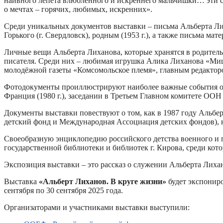
наивного лепета влюблённого и искреннего мальчишки… эти ст
о мечтах – горячих, любимых, искренних».
Среди уникальных документов выставки – письма Альберта Лих
Горького (г. Свердловск), родным (1953 г.), а также письма м
Личные вещи Альберта Лиханова, которые хранятся в родител
писателя. Среди них – любимая игрушка Алика Лиханова «Миш
молодёжной газеты «Комсомольское племя», главным редакторо
Фотодокументы проиллюстрируют наиболее важные события об
Франция (1980 г.), заседании в Третьем Главном комитете ООН
Документы выставки повествуют о том, как в 1987 году Альбе
детский фонд и Международная Ассоциация детских фондов), н
Своеобразную энциклопедию российского детства военного и 
государственной библиотеки и библиотек г. Кирова, среди кот
Экспозиция выставки – это рассказ о служении Альберта Лихано
Выставка
«Альберт Лиханов. В круге жизни»
будет экспониро
сентября по 30 сентября 2025 года.
Организаторами и участниками выставки выступили: