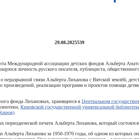
29.08.2025
539
дента Международной ассоциации детских фондов Альберта Анат
ющуюся личность русского писателя, публициста, общественного 
 о неразрывной связи Альберта Лиханова с Вятской землёй, детс
го произведений, реализации программ и проектов помощи детям
ного фонда Лихановых, хранящиеся в
Центральном государстве
блиотеки,
Кировской государственной универсальной библиотек
 Киров)
.
 периодической печати Альберта Лиханова, который состоялся в 
 Альберта Лиханова за 1950-1970 годы, об одном из которых он