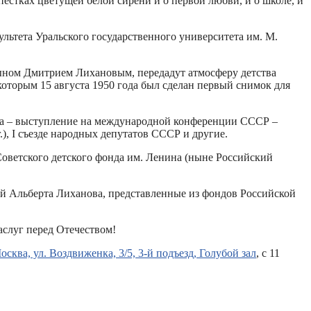
естках цветущей белой сирени и о первой любви, и о школе, и
льтета Уральского государственного университета им. М.
сыном Дмитрием Лихановым, передадут атмосферу детства
торым 15 августа 1950 года был сделан первый снимок для
ва – выступление на международной конференции СССР –
), I съезде народных депутатов СССР и другие.
Советского детского фонда им. Ленина (ныне Российский
й Альберта Лиханова, представленные из фондов Российской
аслуг перед Отечеством!
Москва, ул. Воздвиженка, 3/5, 3-й подъезд, Голубой зал
, с 11