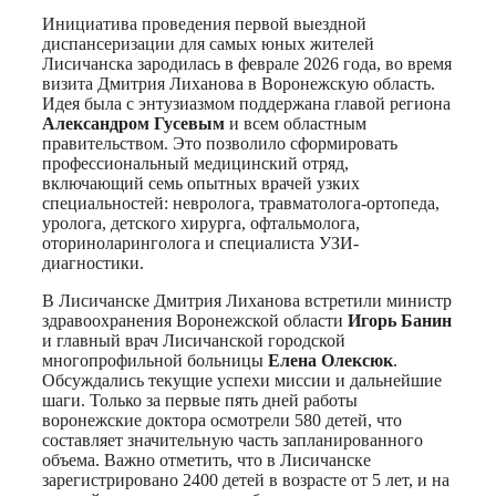
Инициатива проведения первой выездной
диспансеризации для самых юных жителей
Лисичанска зародилась в феврале 2026 года, во время
визита Дмитрия Лиханова в Воронежскую область.
Идея была с энтузиазмом поддержана главой региона
Александром Гусевым
и всем областным
правительством. Это позволило сформировать
профессиональный медицинский отряд,
включающий семь опытных врачей узких
специальностей: невролога, травматолога-ортопеда,
уролога, детского хирурга, офтальмолога,
оториноларинголога и специалиста УЗИ-
диагностики.
В Лисичанске Дмитрия Лиханова встретили министр
здравоохранения Воронежской области
Игорь Банин
и главный врач Лисичанской городской
многопрофильной больницы
Елена Олексюк
.
Обсуждались текущие успехи миссии и дальнейшие
шаги. Только за первые пять дней работы
воронежские доктора осмотрели 580 детей, что
составляет значительную часть запланированного
объема. Важно отметить, что в Лисичанске
зарегистрировано 2400 детей в возрасте от 5 лет, и на