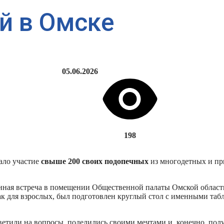
й в Омске
05.06.2026
198
ало участие
свыше 200 своих подопечных
из многодетных и пр
енная встреча в помещении Общественной палаты Омской облас
как для взрослых, был подготовлен круглый стол с именными таб
тветили на вопросы, поделились своими мечтами и, конечно, по