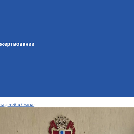
ожертвовании
ы детей в Омске