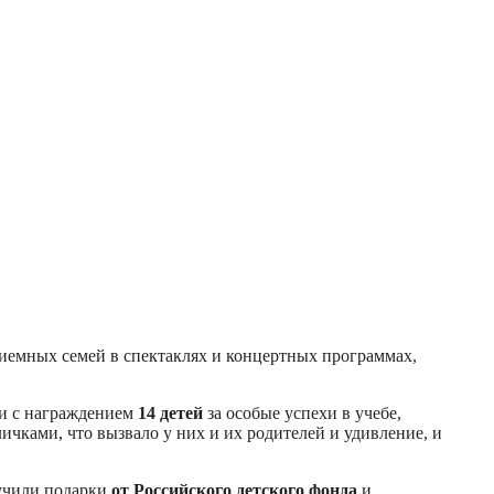
иемных семей в спектаклях и концертных программах,
ти с награждением
14 детей
за особые успехи в учебе,
личками, что вызвало у них и их родителей и удивление, и
лучили подарки
от Российского детского фонда
и