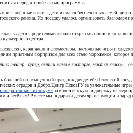
репиться перед второй частью программы.
 приглашённые гости – дети из малообеспеченных семей, дети 
ровского района. Их поездку удалось организовать благодаря п
классы: дети с родителями делали открытки, панно и аппликаци
о культурного центра.
раскраски, карандаши и фломастеры, настольные игры и сладости
дним приятным сюрпризом для всех стало мороженое, которое 
ие: театр –супер, дети и мама в восторге, мастер-классы – ого
ать большой и насыщенный праздник для детей: Псковский госу
нческих отрядов и Добро.Центр ПсковГУ за увлекательные игры 
ооперативный техникум»
за волонтёрскую поддержку на меропр
ким и весёлым! Вместе мы подарили детям яркие эмоции и заряд