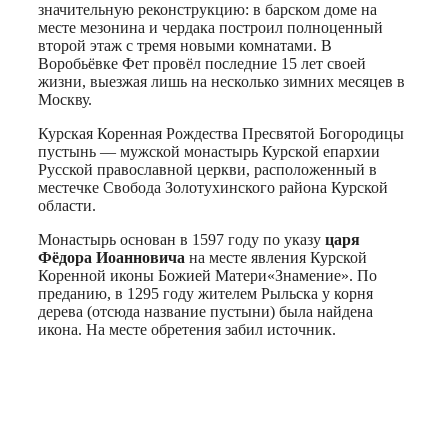
значительную реконструкцию: в барском доме на
месте мезонина и чердака построил полноценный
второй этаж с тремя новыми комнатами. В
Воробьёвке Фет провёл последние 15 лет своей
жизни, выезжая лишь на несколько зимних месяцев в
Москву.
Курская Коренная Рождества Пресвятой Богородицы
пустынь — мужской монастырь Курской епархии
Русской православной церкви, расположенный в
местечке Свобода Золотухинского района Курской
области.
Монастырь основан в 1597 году по указу
царя
Фёдора Иоанновича
на месте явления Курской
Коренной иконы Божией Матери«Знамение». По
преданию, в 1295 году жителем Рыльска у корня
дерева (отсюда название пустыни) была найдена
икона. На месте обретения забил источник.