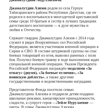
Джамалутдин Азизов
родом из села Гурхун
Табасаранского района Республики Дагестан, где он
родился и воспитывался в многодетной крестьянской
семье среди 10 братьев и сестёр в лучших традициях
дагестанского воспитания — в духе мужества и
любви к Отечеству.
Сержант гвардии Джамалутдин Азизов с 2014 года
служит в рядах Вооружённых сил Российской
Федерации, является участником военной операции в
Сирии и СВО. В составе штурмовой группы он спас
боевых товарищей из огня, вывозил раненых с поля
боя. Получил боевую травму в ходе выполнения задач
специальной военной операции. Указом Президента
Российской Федерации награждён
медалями «За
отвагу» (двумя), «За боевые отличия», «За
воинскую доблесть»
, а также другими
государственными и ведомственными наградами.
Представители Фонда посетили семью
Джамалутдина Азизова и подарили детям подарки:
школьные рюкзаки, канцелярские принадлежности,
сладости, а супруге героя —
Лейле Нурулаевне
—
цветы. В семье Джамалутдина Азизова