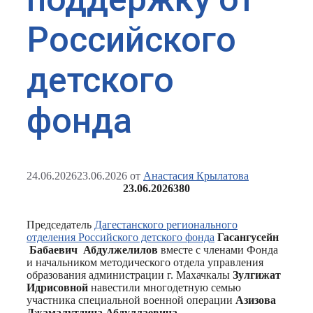
Российского
детского
фонда
24.06.2026
23.06.2026
от
Анастасия Крылатова
23.06.2026
380
Председатель
Дагестанского регионального
отделения Российского детского фонда
Гасангусейн
Бабаевич Абдулжелилов
вместе с членами Фонда
и начальником методического отдела управления
образования администрации г. Махачкалы
Зулгижат
Идрисовной
навестили многодетную семью
участника специальной военной операции
Азизова
Джамалутдина Абдуллаевича
.