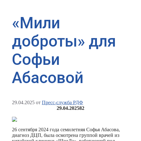
«Мили
доброты» для
Софьи
Абасовой
29.04.2025
от
Пресс-служба РДФ
29.04.2025
82
26 сентября 2024 года семилетняя Софья Абасова,
диагноз ДЦП, была осмотрена группой врачей из
китайской клиники «ШэнДэ», работающей под