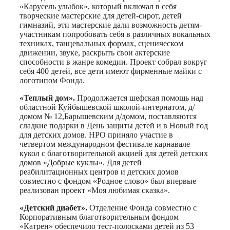
«Карусель улыбок», который включал в себя
творческие мастерские для детей-сирот, детей
гимназий, эти мастерские дали возможность детям-
участникам попробовать себя в различных вокальных
техниках, танцевальных формах, сценическом
движении, звуке, раскрыть свои актерские
способности в жанре комедии. Проект собрал вокруг
себя 400 детей, все дети имеют фирменные майки с
логотипом Фонда.
«Теплый дом».
Продолжается шефская помощь над
областной Куйбышевской школой-интернатом, д/
домом № 12,Барышевским д/домом, поставляются
сладкие подарки в День защиты детей и в Новый год
для детских домов. НРО приняло участие в
четвертом международном фестивале карнавале
кукол с благотворительной акцией для детей детских
домов «Добрые куклы». Для детей
реабилитационных центров и детских домов
совместно с фондом «Родное слово» был впервые
реализован проект «Моя любимая сказка».
«Детский диабет».
Отделение Фонда совместно с
Корпоративным благотворительным фондом
«Катрен» обеспечило тест-полосками детей из 53