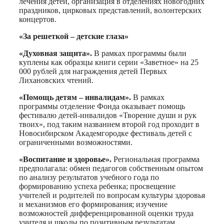
лечения детей, организация в отделениях новогодних
праздников, цирковых представлений, волонтерских
концертов.
«За решеткой – детские глаза»
«Духовная защита».
В рамках программы были
куплены как образцы книги серии «Заветное» на 25
000 рублей для награждения детей Первых
Лихановских чтений.
«Помощь детям – инвалидам».
В рамках
программы отделение Фонда оказывает помощь
фестивалю детей-инвалидов «Творение души и рук
твоих», под таким названием второй год проходит в
Новосибирском Академгородке фестиваль детей с
ограниченными возможностями.
«Воспитание и здоровье».
Региональная программа
предполагала: обмен педагогов собственным опытом
по анализу результатов учебного года по
формированию успеха ребенка; просвещение
учителей и родителей по вопросам культуры здоровья
и механизмов его формирования; изучение
возможностей дифференцированной оценки труда
учителя и школы по позитивным результатам