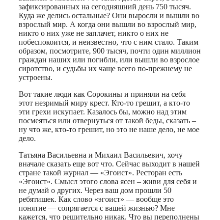
зафиксированных на сегодняшний день 750 тысяч.
Куда же делись остальные? Они выросли и вышли во
взрослый мир. А когда они вышли во взрослый мир,
никто о них уже не заплачет, никто о них не
побеспокоится, и неизвестно, что с ним стало. Таким
образом, посмотрите, 900 тысяч, почти один миллион
граждан наших или погибли, или вышли во взрослое
сиротство, и судьбы их чаще всего по-прежнему не
устроены.
Вот такие люди как Сорокины и приняли на себя
этот незримый миру крест. Кто-то грешит, а кто-то
эти грехи искупает. Казалось бы, можно над этим
посмеяться или отвернуться от такой беды, сказать –
ну что же, кто-то грешит, но это не наше дело, не мое
дело.
Татьяна Васильевна и Михаил Васильевич, хочу
вначале сказать еще вот что. Сейчас выходит в нашей
стране такой журнал — «Эгоист». Ресторан есть
«Эгоист». Смысл этого слова ясен – живи для себя и
не думай о других. Через ваш дом прошли 50
ребятишек. Как слово «эгоист» — вообще это
понятие — сопрягается с вашей жизнью? Мне
кажется, что решительно никак. Что вы переполнены