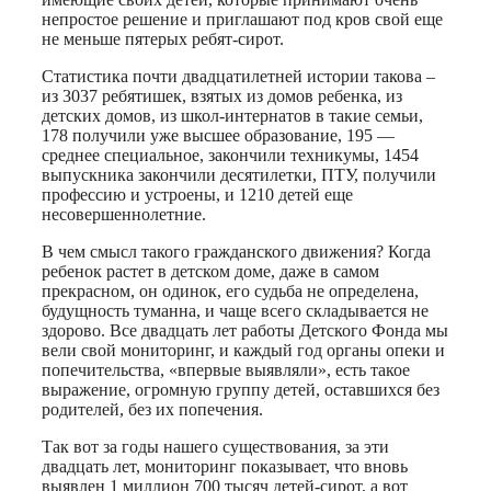
непростое решение и приглашают под кров свой еще
не меньше пятерых ребят-сирот.
Статистика почти двадцатилетней истории такова –
из 3037 ребятишек, взятых из домов ребенка, из
детских домов, из школ-интернатов в такие семьи,
178 получили уже высшее образование, 195 —
среднее специальное, закончили техникумы, 1454
выпускника закончили десятилетки, ПТУ, получили
профессию и устроены, и 1210 детей еще
несовершеннолетние.
В чем смысл такого гражданского движения? Когда
ребенок растет в детском доме, даже в самом
прекрасном, он одинок, его судьба не определена,
будущность туманна, и чаще всего складывается не
здорово. Все двадцать лет работы Детского Фонда мы
вели свой мониторинг, и каждый год органы опеки и
попечительства, «впервые выявляли», есть такое
выражение, огромную группу детей, оставшихся без
родителей, без их попечения.
Так вот за годы нашего существования, за эти
двадцать лет, мониторинг показывает, что вновь
выявлен 1 миллион 700 тысяч детей-сирот, а вот