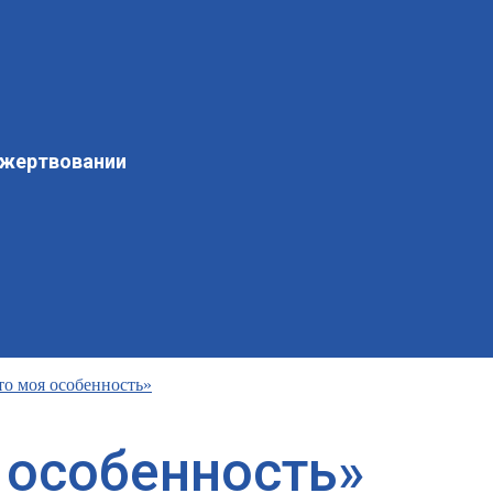
ожертвовании
то моя особенность»
 особенность»