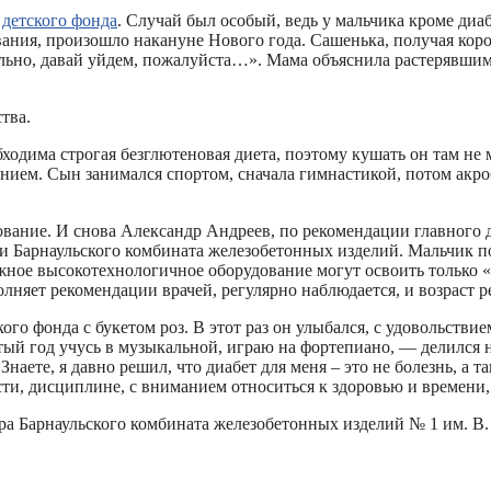
 детского фонда
. Случай был особый, ведь у мальчика кроме диа
ания, произошло накануне Нового года. Сашенька, получая коро
 больно, давай уйдем, пожалуйста…». Мама объяснила растерявши
ства.
бходима строгая безглютеновая диета, поэтому кушать он там не 
нием. Сын занимался спортом, сначала гимнастикой, потом акро
ование. И снова Александр Андреев, по рекомендации главного 
и Барнаульского комбината железобетонных изделий. Мальчик п
жное высокотехнологичное оборудование могут освоить только «у
лняет рекомендации врачей, регулярно наблюдается, и возраст
ого фонда с букетом роз. В этот раз он улыбался, с удовольств
й год учусь в музыкальной, играю на фортепиано, — делился н
аете, я давно решил, что диабет для меня – это не болезнь, а т
ости, дисциплине, с вниманием относиться к здоровью и времени,
а Барнаульского комбината железобетонных изделий № 1 им. В.