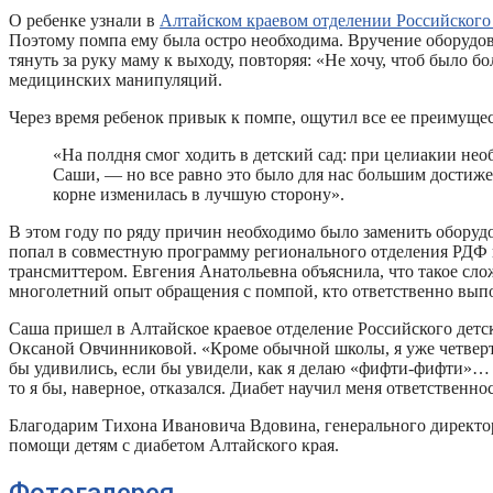
О ребенке узнали в
Алтайском краевом отделении Российского
Поэтому помпа ему была остро необходима. Вручение оборудов
тянуть за руку маму к выходу, повторяя: «Не хочу, чтоб было
медицинских манипуляций.
Через время ребенок привык к помпе, ощутил все ее преимуще
«На полдня смог ходить в детский сад: при целиакии нео
Саши, — но все равно это было для нас большим достиже
корне изменилась в лучшую сторону».
В этом году по ряду причин необходимо было заменить оборуд
попал в совместную программу регионального отделения РДФ 
трансмиттером. Евгения Анатольевна объяснила, что такое сло
многолетний опыт обращения с помпой, кто ответственно выпо
Саша пришел в Алтайское краевое отделение Российского детск
Оксаной Овчинниковой. «Кроме обычной школы, я уже четверты
бы удивились, если бы увидели, как я делаю «фифти-фифти»… Зн
то я бы, наверное, отказался. Диабет научил меня ответственн
Благодарим Тихона Ивановича Вдовина, генерального директор
помощи детям с диабетом Алтайского края.
Фотогалерея