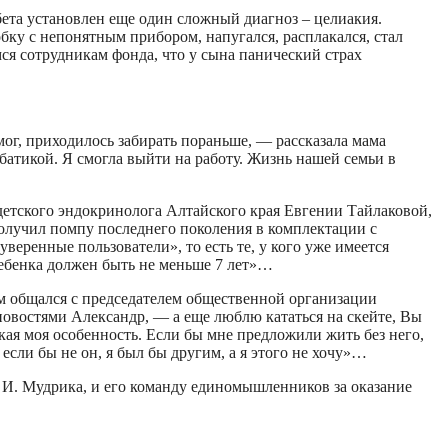
бета установлен еще один сложный диагноз – целиакия.
бку с непонятным прибором, напугался, расплакался, стал
мся сотрудникам фонда, что у сына панический страх
мог, приходилось забирать пораньше, — рассказала мама
батикой. Я смогла выйти на работу. Жизнь нашей семьи в
детского эндокринолога Алтайского края Евгении Тайлаковой,
олучил помпу последнего поколения в комплектации с
веренные пользователи», то есть те, у кого уже имеется
 ребенка должен быть не меньше 7 лет»…
ием общался с председателем общественной организации
овостями Александр, — а еще люблю кататься на скейте, Вы
акая моя особенность. Если бы мне предложили жить без него,
 если бы не он, я был бы другим, а я этого не хочу»…
 И. Мудрика, и его команду единомышленников за оказание