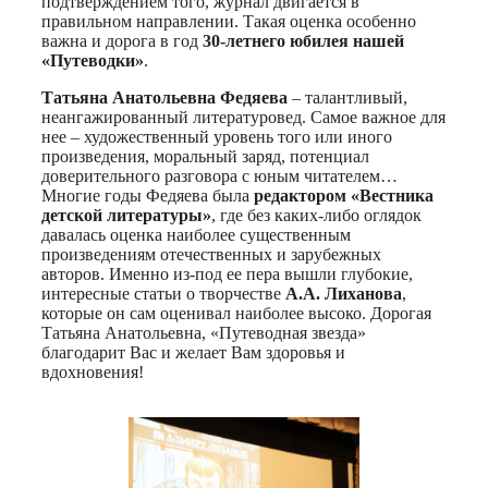
подтверждением того, журнал двигается в
правильном направлении. Такая оценка особенно
важна и дорога в год
30-летнего юбилея нашей
«Путеводки»
.
Татьяна Анатольевна Федяева
– талантливый,
неангажированный литературовед. Самое важное для
нее – художественный уровень того или иного
произведения, моральный заряд, потенциал
доверительного разговора с юным читателем…
Многие годы Федяева была
редактором «Вестника
детской литературы»
, где без каких-либо оглядок
давалась оценка наиболее существенным
произведениям отечественных и зарубежных
авторов. Именно из-под ее пера вышли глубокие,
интересные статьи о творчестве
А.А. Лиханова
,
которые он сам оценивал наиболее высоко. Дорогая
Татьяна Анатольевна, «Путеводная звезда»
благодарит Вас и желает Вам здоровья и
вдохновения!