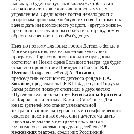
навыки, и будет поступать в колледж, чтобы стать
оператором станков с числовым программным
управлением. Среди юных гостей немало ребят с
непростым прошлым, хлебнувших горя. Поэтому так
важно дать им возможность увидеть «другую жизнь»,
преисполниться чувством гордости за страну, помочь
обрести уверенность в своём будущем.
Именно поэтому для юных гостей Детского фонда в
Москве приготовлена насыщенная культурная
программа. Торжественное открытие праздника
состоится на Новой сцене Большого театра, где будет
оглашено приветствие Президента России
В.В.
Путина.
Поздравят ребят
Д.А. Лиханов
,
председатель Российского детского фонда и
Г.А.
Зюганов
, председатель ЦК КПРФ, депутат Госдумы.
Затем ребятам покажут спектакль в двух частях:
«Путеводитель по оркестру»
Бенджамина Бриттена
и «Карнавал животных» Камиля Сан-Санса. Для
юных зрителей это станет увлекательной
театрализованной экскурсией в мир симфонического
оркестра, посетив которую, они научатся узнавать
голоса музыкальных инструментов. Своими
лучшими спектаклями порадуют детей ещё
15
московских театров
, среди них Российский