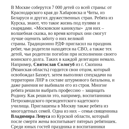
В Москве соберутся 7 000 детей со всей страны: от
Краснодарского края до Хабаровска и Читы, из
Беларуси и других дружественных стран. Ребята из
Курска, знают, что такое жизнь под пулями и
снарядами. «Московские каникулы» для них –
волшебная сказка, во время которых они смогут
лучше оценить заботу о них великой
страны. Традиционно РДФ пригласил на праздник
ребят, чьи родители находятся на СВО, а также тех
детей, чьи родители погибли при исполнении своего
воинского долга. Таких в каждой делегации немало.
Например,
Святослав Сологуб
из г. Скопина
(Рязанская область) гордится свои отцом, который
освобождал Бахмут, затем выполнял спецзадачи на
территории ЛНР в составе штурмового батальона, и
даже ранения не выбивали его из строя. Многие
ребята решили выбрать профессию – защищать
Родину. Как решили это, например, воспитанники
Петрозаводского президентского кадетского
училища. Приглашены в Москву также ребята из
многодетных семей. Одна из них – семья священника
Владимира Левуса
из Курской области, который
после смерти жены воспитывает пятерых ребятишек.
Среди юных гостей праздника и воспитанники