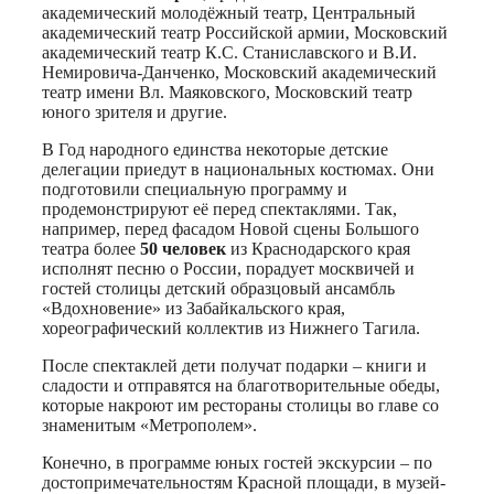
академический молодёжный театр, Центральный
академический театр Российской армии, Московский
академический театр К.С. Станиславского и В.И.
Немировича-Данченко, Московский академический
театр имени Вл. Маяковского, Московский театр
юного зрителя и другие.
В Год народного единства некоторые детские
делегации приедут в национальных костюмах. Они
подготовили специальную программу и
продемонстрируют её перед спектаклями. Так,
например, перед фасадом Новой сцены Большого
театра более
50 человек
из Краснодарского края
исполнят песню о России, порадует москвичей и
гостей столицы детский образцовый ансамбль
«Вдохновение» из Забайкальского края,
хореографический коллектив из Нижнего Тагила.
После спектаклей дети получат подарки – книги и
сладости и отправятся на благотворительные обеды,
которые накроют им рестораны столицы во главе со
знаменитым «Метрополем».
Конечно, в программе юных гостей экскурсии – по
достопримечательностям Красной площади, в музей-