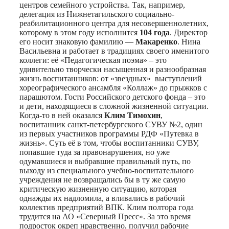
центров семейного устройства. Так, например,
делегация из Нижнетагильского социально-
реабилитационного центра для несовершеннолетних,
которому в этом году исполнится
104 года
. Директор
его носит знаковую фамилию —
Макаренко
. Нина
Васильевна и работает в традициях своего именитого
коллеги: её «Педагогическая поэма» – это
удивительно творчески насыщенная и разнообразная
жизнь воспитанников: от «звездных» выступлений
хореографического ансамбля «Коллаж» до прыжков с
парашютом. Гости Российского детского фонда – это
и дети, находящиеся в сложной жизненной ситуации.
Когда-то в ней оказался
Клим Тимохин
,
воспитанник санкт-петербургского СУВУ №2, один
из первых участников программы РДФ «Путевка в
жизнь». Суть её в том, чтобы воспитанники СУВУ,
попавшие туда за правонарушения, но уже
одумавшиеся и выбравшие правильный путь, по
выходу из специального учебно-воспитательного
учреждения не возвращались бы в ту же самую
критическую жизненную ситуацию, которая
однажды их надломила, а вливались в рабочий
коллектив предприятий ВПК. Клим полтора года
трудится на АО «Северный Пресс». За это время
подросток окреп нравственно, получил рабочие